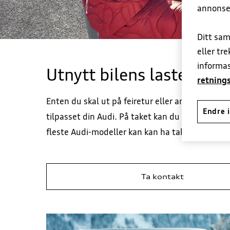
annonse
Ditt sam
eller tr
informas
Utnytt bilens lastekapas
retnings
Enten du skal ut på feiretur eller andre eventyr
Endre i
tilpasset din Audi. På taket kan du frakte utsty
fleste Audi-modeller kan kan ha taklast på innti
Ta kontakt