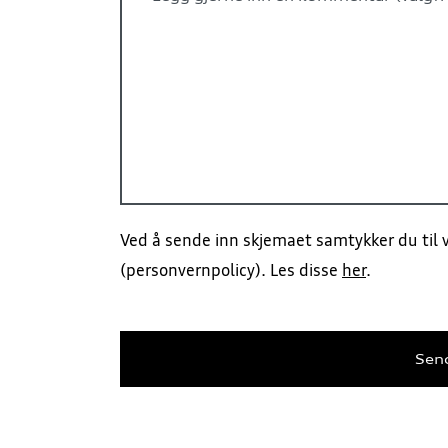
Ved å sende inn skjemaet samtykker du til v
(personvernpolicy). Les disse
her
.
Sen