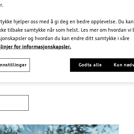
r.
tykke hjelper oss med å gi deg en bedre opplevelse. Du ka
ekke tilbake samtykke når som helst. Les mer om hvordan vi 
jonskapsler og hvordan du kan endre ditt samtykke i våre
itet
linjer for informasjonskapsler.
 kan det være fint å ha lasteprodukter spesielt
nnstillinger
Godta alle
Kun nød
r enten på lasteholder, i holdere eller takboks. De
l 75 kg totalt. Hør gjerne med oss hva din Audi tåler.