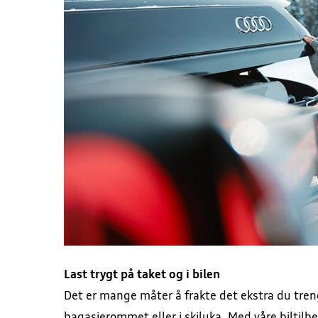
Last trygt på taket og i bilen
Det er mange måter å frakte det ekstra du treng
bagasjerommet
eller i skiluka. Med våre bilti