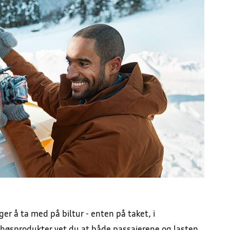
er å ta med på biltur - enten på taket, i
lbehøsprodukter vet du at både passajerene og lasten