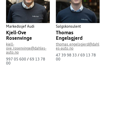
Markedssjef Audi
Salgskonsulent
Kjell-Ove
Thomas
Rosenvinge
Engelsgjerd
kjell-
thomas.engelsgjerd@dahl
ove.rosenvinge@dahles-
es-auto.no
auto.no
47 39 98 33
/
69 13 78
997 05 600
/
69 13 78
00
00