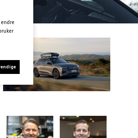
n endre
bruker
vendige