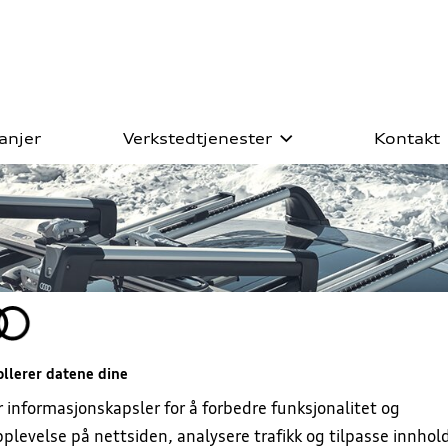
anjer
Verkstedtjenester
Kontakt
ll prøvekjøring
s Deal 5+ Originalservice
biler
es Deal dekkhotell
ister
kring
llerer datene dine
r informasjonskapsler for å forbedre funksjonalitet og
lbehør
plevelse på nettsiden, analysere trafikk og tilpasse innhol