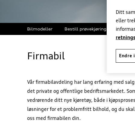
Ditt sam
eller tr
informas
Bilmodeller
Bestill prøvekjøring
Bruktbi
retnings
Firmabil
Endre i
Vår firmabilavdeling har lang erfaring med salg
det private og offentlige bedriftsmarkedet. So
vedrørende ditt nye kjøretøy, både i kjøpsprose
løsninger for et problemfritt bilhold, og du skal
oss med firmabilen din.