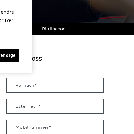
n endre
bruker
g
Garanti
Biltilbehør
vendige
Kontakt oss