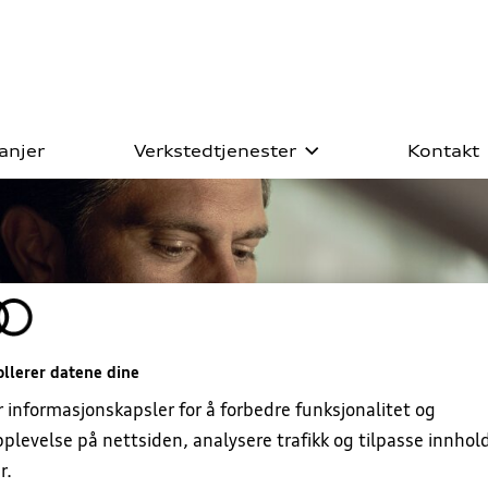
anjer
Verkstedtjenester
Kontakt
ll prøvekjøring
s Deal 5+ Originalservice
biler
es Deal dekkhotell
ister
llerer datene dine
kring
r informasjonskapsler for å forbedre funksjonalitet og
plevelse på nettsiden, analysere trafikk og tilpasse innhol
r.
lbehør