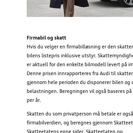
Firmabil og skatt
Hvis du velger en firmabilløsning er den skatt
bilens listepris inklusive utstyr. Skattemyndig
er aktuell for den enkelte bilmodell levert på i
Denne prisen innrapporteres fra Audi til skatte
gjennom hele perioden du disponerer bilen og
belastningen. Beregningen vil også baseres på d
per år.
Skatten du som privatperson må betale er også
firmabilverdien, og beregnes gjennom Skatteet
Skatteetatens egne sider.
Skatteetaten.no