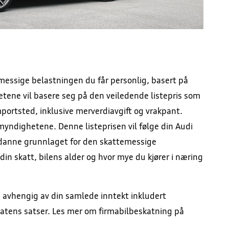
emessige belastningen du får personlig, basert på
hetene vil basere seg på den veiledende listepris som
mportsted, inklusive merverdiavgift og vrakpant.
myndighetene. Denne listeprisen vil følge din Audi
 danne grunnlaget for den skattemessige
in skatt, bilens alder og hvor mye du kjører i næring
 avhengig av din samlede inntekt inkludert
atens satser. Les mer om firmabilbeskatning på