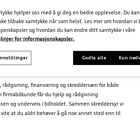
tykke hjelper oss med å gi deg en bedre opplevelse. Du ka
ekke tilbake samtykke når som helst. Les mer om hvordan vi 
jonskapsler og hvordan du kan endre ditt samtykke i våre
l
Lagerbiler
Firmabil
Finansiering
Forsikrin
linjer for informasjonskapsler.
nnstillinger
Godta alle
Kun nød
, rådgivning, finansiering og skreddersøm for både
m firmabilkunde får du hjelp og rådgivning
ssen og underveis i bilholdet. Sammen skreddersyr vi
 vite at du aldri behøver å gå noe annet sted enn til